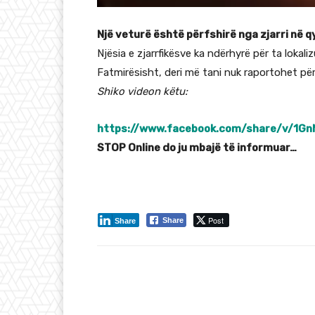
Një veturë është përfshirë nga zjarri në q
Njësia e zjarrfikësve ka ndërhyrë për ta lokaliz
Fatmirësisht, deri më tani nuk raportohet për
Shiko videon këtu:
https://www.facebook.com/share/v/1G
STOP Online do ju mbajë të informuar…
Post
Share
Share