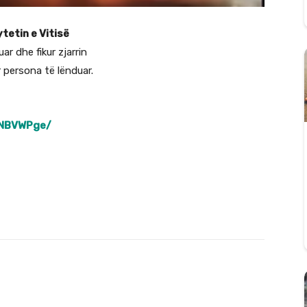
ytetin e Vitisë
uar dhe fikur zjarrin
 persona të lënduar.
nNBVWPge/