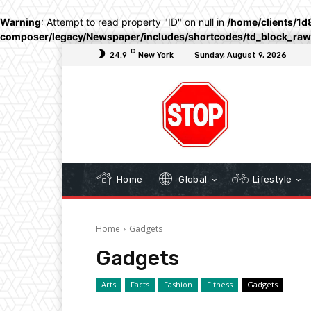
Warning
: Attempt to read property "ID" on null in
/home/clients/1d
composer/legacy/Newspaper/includes/shortcodes/td_block_ra
C
24.9
New York
Sunday, August 9, 2026
Home
Global
Lifestyle
Home
Gadgets
Gadgets
Arts
Facts
Fashion
Fitness
Gadgets