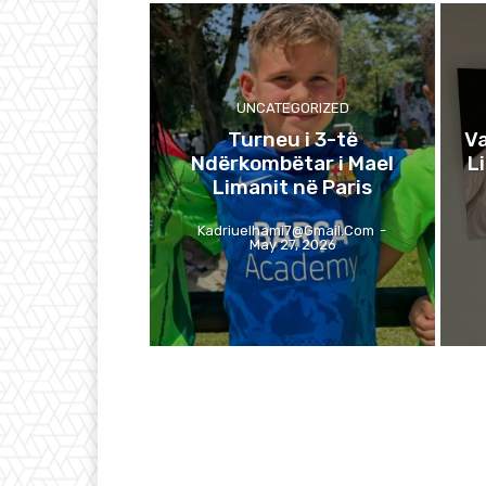
UNCATEGORIZED
Turneu i 3-të
Va
Ndërkombëtar i Mael
L
Limanit në Paris
Kadriuelhami7@gmail.com
-
May 27, 2026