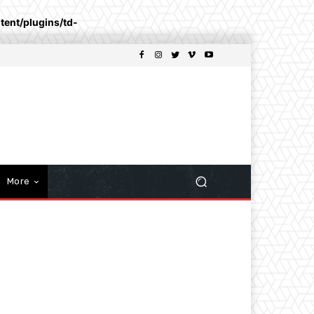
ent/plugins/td-
More