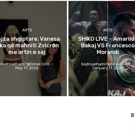
ARTS
ARTS
jza shqiptare, Vanesa
SHIKO LIVE – Amaril
ika që mahniti Zvicrën
Bakaj VS Francesco
me artin e saj
Morandi
Kadriuelhami7@gmail.com
-
Kadriuelhami7@gmail.com
-
May 17, 2026
January 17, 2026
S