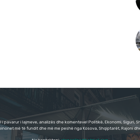
 i pavarur i lajmeve, analizës dhe komenteve! Politikë, Ekonomi, Siguri, Sh
pinonet më të fundit dhe më me peshë nga Kosova, Shqiptarët, Rajoni dhe