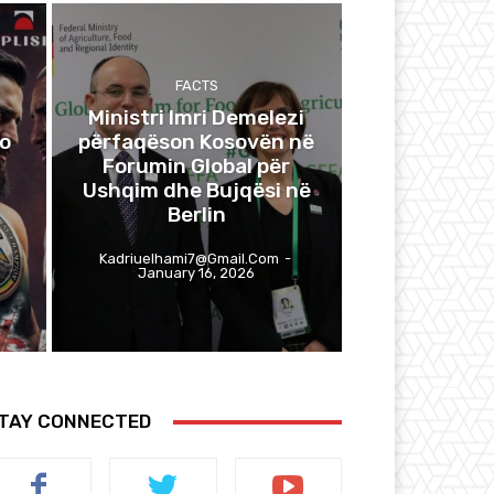
FACTS
Ministri Imri Demelezi
do
përfaqëson Kosovën në
Forumin Global për
Ushqim dhe Bujqësi në
Berlin
Kadriuelhami7@gmail.com
-
January 16, 2026
TAY CONNECTED