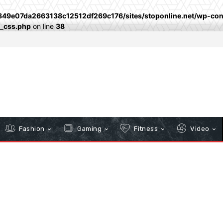
849e07da2663138c12512df269c176/sites/stoponline.net/wp-cont
w_css.php
on line
38
Fashion
Gaming
Fitness
Video