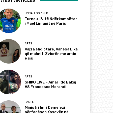
ATEST ARTICLES
UNCATEGORIZED
Turneu i 3-të Ndërkombëtar
i Mael Limanit në Paris
ARTS
Vajza shqiptare, Vanesa Lika
që mahniti Zvicrën me artin
e saj
ARTS
SHIKO LIVE – Amarildo Bakaj
VS Francesco Morandi
FACTS
Ministri Imri Demelezi
përfaqëson Kosovën në