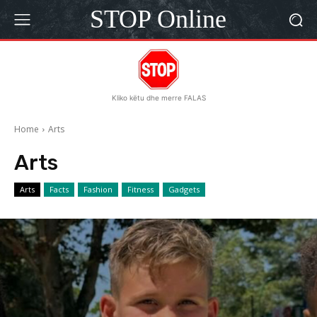
STOP Online
Kliko këtu dhe merre FALAS
Home
Arts
Arts
Arts
Facts
Fashion
Fitness
Gadgets