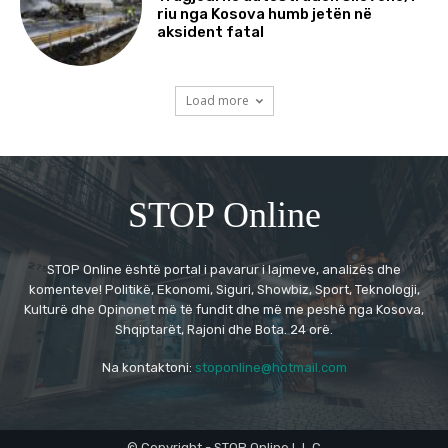
riu nga Kosova humb jetën në
aksident fatal
Load more
STOP Online
STOP Online është portal i pavarur i lajmeve, analizës dhe
komenteve! Politikë, Ekonomi, Siguri, Showbiz, Sport, Teknologji,
Kulturë dhe Opinonet më të fundit dhe më me peshë nga Kosova,
Shqiptarët, Rajoni dhe Bota. 24 orë.
Na kontaktoni:
stoponline@hotmail.com
© Copyright - STOP Online L.L.C