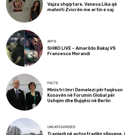
Vajza shqiptare, Vanesa Lika që
mahniti Zvicrën me artin e saj
ARTS
SHIKO LIVE – Amarildo Bakaj VS
Francesco Morandi
FACTS
Ministri Imri Demelezi përfaqëson
Kosovën në Forumin Global për
Ushqim dhe Bujqësi në Berlin
UNCATEGORIZED
Tragjedi në autostradën sllovene, i