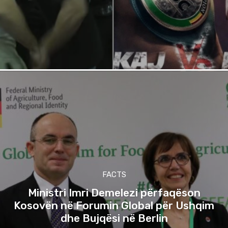
FACTS
Ministri Imri Demelezi përfaqëson
Kosovën në Forumin Global për Ushqim
dhe Bujqësi në Berlin