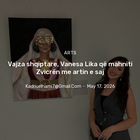
ARTS
Vajza shqiptare, Vanesa Lika që mahniti
Zvicrën me artin e saj
Kadriuelhami7@gmail.com
-
May 17, 2026