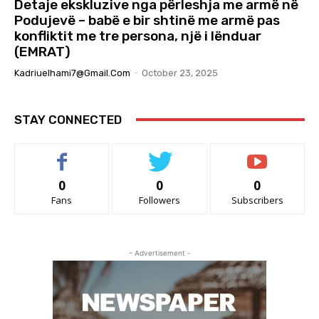
Detaje ekskluzive nga përleshja me armë në
Podujevë – babë e bir shtinë me armë pas
konfliktit me tre persona, një i lënduar
(EMRAT)
Kadriuelhami7@gmail.com
-
October 23, 2025
STAY CONNECTED
0
0
0
Fans
Followers
Subscribers
- Advertisement -