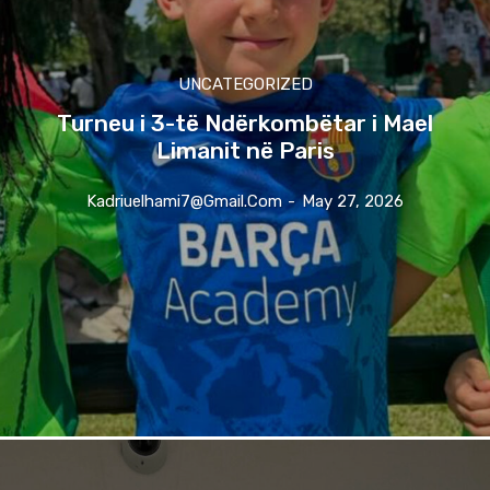
UNCATEGORIZED
Turneu i 3-të Ndërkombëtar i Mael
Limanit në Paris
Kadriuelhami7@gmail.com
-
May 27, 2026