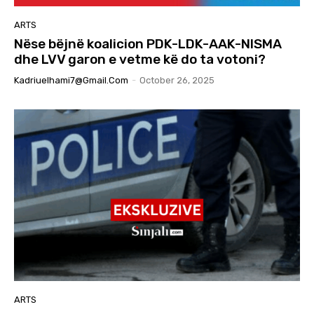
ARTS
Nëse bëjnë koalicion PDK-LDK-AAK-NISMA
dhe LVV garon e vetme kë do ta votoni?
Kadriuelhami7@gmail.com
-
October 26, 2025
ARTS