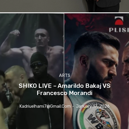
ARTS
SHIKO LIVE – Amarildo Bakaj VS
Francesco Morandi
Kadriuelhami7@gmail.com
-
January 17, 2026