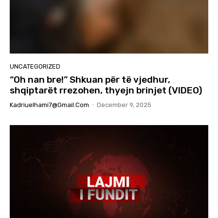
UNCATEGORIZED
“Oh nan bre!” Shkuan për të vjedhur,
shqiptarët rrezohen, thyejn brinjet (VIDEO)
Kadriuelhami7@gmail.com
-
December 9, 2025