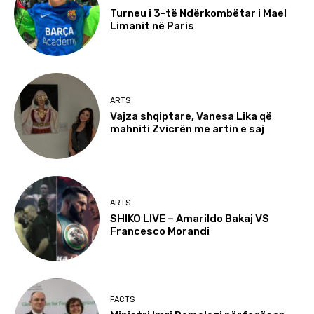
Turneu i 3-të Ndërkombëtar i Mael
Limanit në Paris
ARTS
Vajza shqiptare, Vanesa Lika që
mahniti Zvicrën me artin e saj
ARTS
SHIKO LIVE – Amarildo Bakaj VS
Francesco Morandi
FACTS