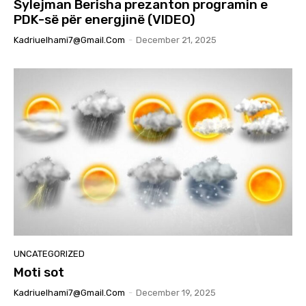
Sylejman Berisha prezanton programin e
PDK-së për energjinë (VIDEO)
Kadriuelhami7@gmail.com
-
December 21, 2025
UNCATEGORIZED
Moti sot
Kadriuelhami7@gmail.com
-
December 19, 2025