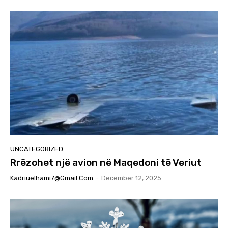
UNCATEGORIZED
Rrëzohet një avion në Maqedoni të Veriut
Kadriuelhami7@gmail.com
-
December 12, 2025