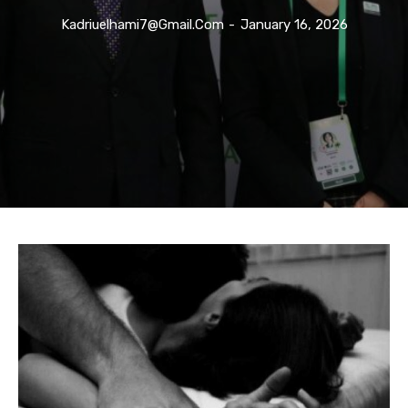
Kadriuelhami7@gmail.com
-
January 16, 2026