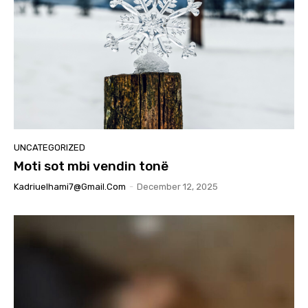
UNCATEGORIZED
Moti sot mbi vendin tonë
Kadriuelhami7@gmail.com
-
December 12, 2025