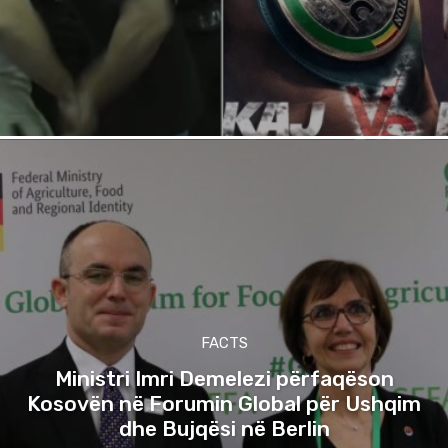
FACTS
Ministri Imri Demelezi përfaqëson
Kosovën në Forumin Global për Ushqim
dhe Bujqësi në Berlin