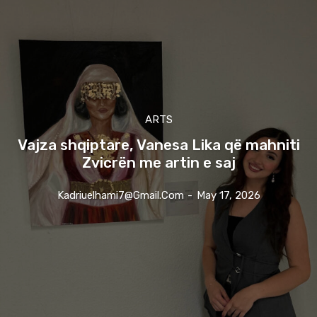
ARTS
Vajza shqiptare, Vanesa Lika që mahniti
Zvicrën me artin e saj
Kadriuelhami7@gmail.com
-
May 17, 2026