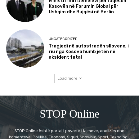
Ministri Imri Demelezi përfaqëson
Kosovën në Forumin Global për
Ushqim dhe Bujqësi në Berlin
UNCATEGORIZED
Tragjedi në autostradën sllovene, i
riu nga Kosova humb jetën në
aksident fatal
Load more
STOP Online
STOP Online është portal i pavarur i lajmeve, analizës dhe
komenteve! Politikë, Ekonomi, Siguri, Showbiz, Sport, Teknologji,