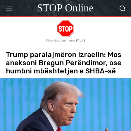
STOP Online
Kliko këtu dhe merre FALAS
Trump paralajmëron Izraelin: Mos
aneksoni Bregun Perëndimor, ose
humbni mbështetjen e SHBA-së