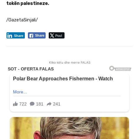
tokën palestineze.
/GazetaSinjali/
Post
Share
Share
Kliko këtu dhe merre FALAS