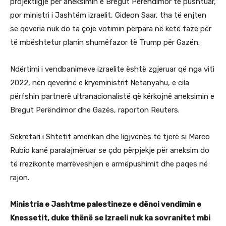
projektligje për aneksimin e Bregut Perëndimor të pushtuar,
por ministri i Jashtëm izraelit, Gideon Saar, tha të enjten
se qeveria nuk do ta çojë votimin përpara në këtë fazë për
të mbështetur planin shumëfazor të Trump për Gazën.
Ndërtimi i vendbanimeve izraelite është zgjeruar që nga viti
2022, nën qeverinë e kryeministrit Netanyahu, e cila
përfshin partnerë ultranacionalistë që kërkojnë aneksimin e
Bregut Perëndimor dhe Gazës, raporton Reuters.
Sekretari i Shtetit amerikan dhe ligjvënës të tjerë si Marco
Rubio kanë paralajmëruar se çdo përpjekje për aneksim do
të rrezikonte marrëveshjen e armëpushimit dhe paqes në
rajon.
Ministria e Jashtme palestineze e dënoi vendimin e
Knessetit, duke thënë se Izraeli nuk ka sovranitet mbi