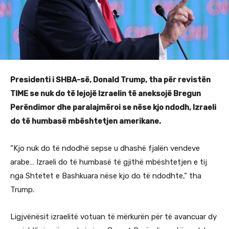
Presidenti i SHBA-së, Donald Trump, tha për revistën
TIME se nuk do të lejojë Izraelin të aneksojë Bregun
Perëndimor dhe paralajmëroi se nëse kjo ndodh, Izraeli
do të humbasë mbështetjen amerikane.
“Kjo nuk do të ndodhë sepse u dhashë fjalën vendeve
arabe… Izraeli do të humbasë të gjithë mbështetjen e tij
nga Shtetet e Bashkuara nëse kjo do të ndodhte,” tha
Trump.
Ligjvënësit izraelitë votuan të mërkurën për të avancuar dy