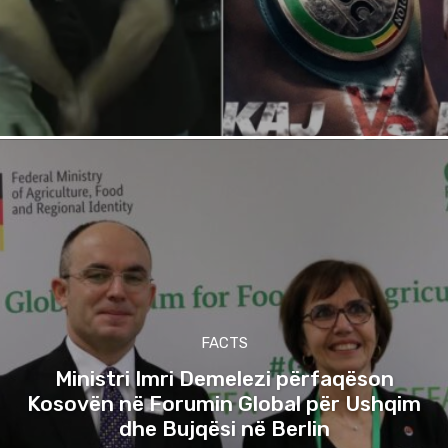
FACTS
Ministri Imri Demelezi përfaqëson
Kosovën në Forumin Global për Ushqim
dhe Bujqësi në Berlin