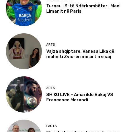
Turneu i 3-të Ndërkombëtar i Mael
Limanit në Paris
ARTS
Vajza shqiptare, Vanesa Lika që
mahniti Zvicrën me artin e saj
ARTS
SHIKO LIVE – Amarildo Bakaj VS
Francesco Morandi
FACTS