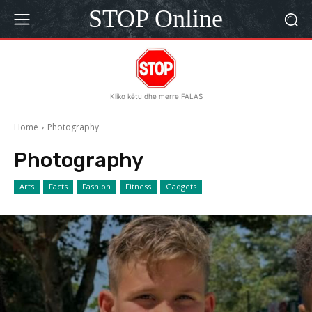
STOP Online
Kliko këtu dhe merre FALAS
Home
Photography
Photography
Arts
Facts
Fashion
Fitness
Gadgets