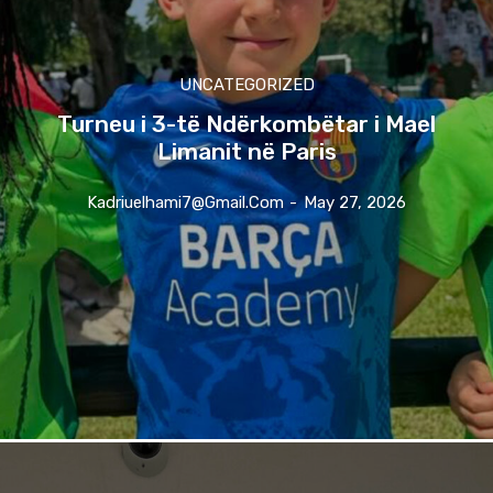
UNCATEGORIZED
Turneu i 3-të Ndërkombëtar i Mael
Limanit në Paris
Kadriuelhami7@gmail.com
-
May 27, 2026