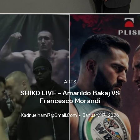
ARTS
SHIKO LIVE – Amarildo Bakaj VS
Francesco Morandi
Kadriuelhami7@gmail.com
-
January 17, 2026