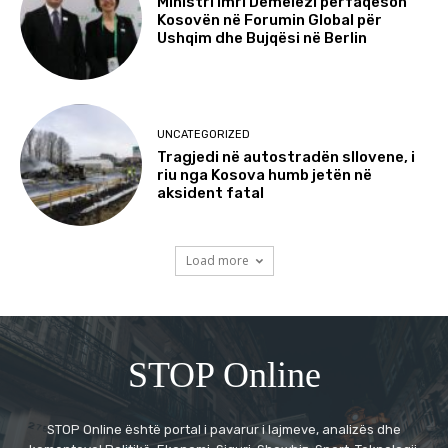
Ministri Imri Demelezi përfaqëson
Kosovën në Forumin Global për
Ushqim dhe Bujqësi në Berlin
UNCATEGORIZED
Tragjedi në autostradën sllovene, i
riu nga Kosova humb jetën në
aksident fatal
Load more
STOP Online
STOP Online është portal i pavarur i lajmeve, analizës dhe