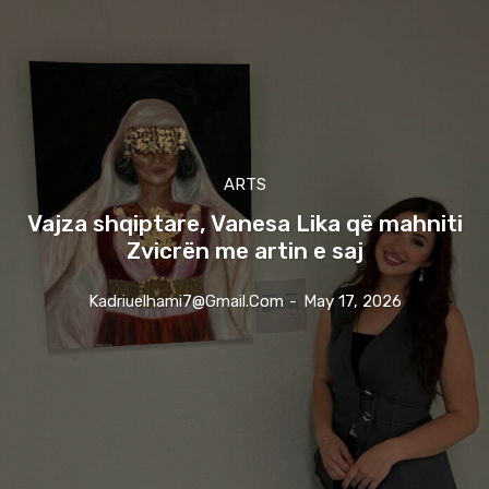
ARTS
Vajza shqiptare, Vanesa Lika që mahniti
Zvicrën me artin e saj
Kadriuelhami7@gmail.com
-
May 17, 2026