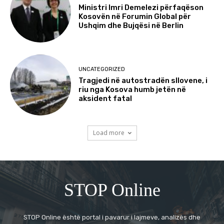
Ministri Imri Demelezi përfaqëson
Kosovën në Forumin Global për
Ushqim dhe Bujqësi në Berlin
UNCATEGORIZED
Tragjedi në autostradën sllovene, i
riu nga Kosova humb jetën në
aksident fatal
Load more
STOP Online
STOP Online është portal i pavarur i lajmeve, analizës dhe