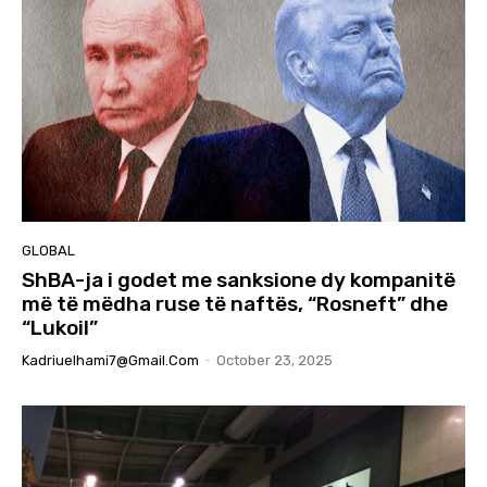
GLOBAL
ShBA-ja i godet me sanksione dy kompanitë
më të mëdha ruse të naftës, “Rosneft” dhe
“Lukoil”
Kadriuelhami7@gmail.com
-
October 23, 2025