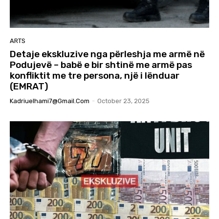
ARTS
Detaje ekskluzive nga përleshja me armë në
Podujevë – babë e bir shtinë me armë pas
konfliktit me tre persona, një i lënduar
(EMRAT)
Kadriuelhami7@gmail.com
-
October 23, 2025