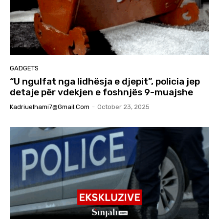
GADGETS
“U ngulfat nga lidhësja e djepit”, policia jep
detaje për vdekjen e foshnjës 9-muajshe
Kadriuelhami7@gmail.com
-
October 23, 2025