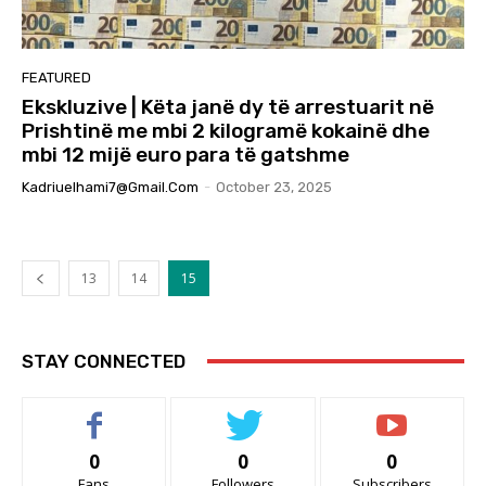
FEATURED
Ekskluzive | Këta janë dy të arrestuarit në
Prishtinë me mbi 2 kilogramë kokainë dhe
mbi 12 mijë euro para të gatshme
Kadriuelhami7@gmail.com
-
October 23, 2025
13
14
15
STAY CONNECTED
0
0
0
Fans
Followers
Subscribers